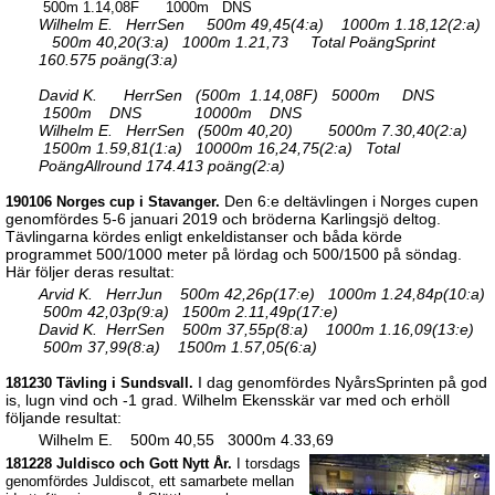
500m 1.14,08F 1000m DNS
Wilhelm E. HerrSen 500m 49,45(4:a) 1000m 1.18,12(2:a)
500m 40,20(3:a) 1000m 1.21,73 Total PoängSprint
160.575 poäng(3:a)
David K. HerrSen (500m 1.14,08F) 5000m DNS
1500m DNS 10000m DNS
Wilhelm E. HerrSen (500m 40,20) 5000m 7.30,40(2:a)
1500m 1.59,81(1:a) 10000m 16,24,75(2:a) Total
PoängAllround 174.413 poäng(2:a)
Den 6:e deltävlingen i Norges cupen
190106 Norges cup i Stavanger.
genomfördes 5-6 januari 2019 och bröderna Karlingsjö deltog.
Tävlingarna kördes enligt enkeldistanser och båda körde
programmet 500/1000 meter på lördag och 500/1500 på söndag.
Här följer deras resultat:
Arvid K. HerrJun 500m 42,26p(17:e) 1000m 1.24,84p(10:a)
500m 42,03p(9:a) 1500m 2.11,49p(17:e)
David K. HerrSen 500m 37,55p(8:a) 1000m 1.16,09(13:e)
500m 37,99(8:a) 1500m 1.57,05(6:a)
I dag genomfördes NyårsSprinten på god
181230 Tävling i Sundsvall.
is, lugn vind och -1 grad. Wilhelm Ekensskär var med och erhöll
följande resultat:
Wilhelm E. 500m 40,55 3000m 4.33,69
181228 Juldisco och Gott Nytt År.
I torsdags
genomfördes Juldiscot, ett samarbete mellan