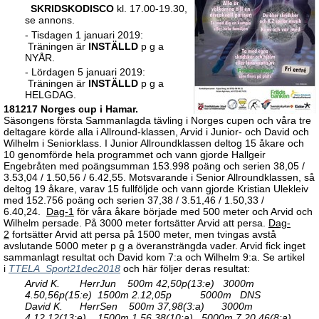
SKRIDSKODISCO
kl. 17.00-19.30,
se annons.
- Tisdagen 1 januari 2019:
Träningen är
INSTÄLLD
p g a
NYÅR.
- Lördagen 5 januari 2019:
Träningen är
INSTÄLLD
p g a
HELGDAG.
181217 Norges cup i Hamar.
Säsongens första Sammanlagda tävling i Norges cupen och våra tre
deltagare körde alla i Allround-klassen, Arvid i Junior- och David och
Wilhelm i Seniorklass. I Junior Allroundklassen deltog 15 åkare och
10 genomförde hela programmet och vann gjorde Hallgeir
Engebråten med poängsumman 153.998 poäng och serien 38,05 /
3.53,04 / 1.50,56 / 6.42,55. Motsvarande i Senior Allroundklassen, så
deltog 19 åkare, varav 15 fullföljde och vann gjorde Kristian Ulekleiv
med 152.756 poäng och serien 37,38 / 3.51,46 / 1.50,33 /
6.40,24.
Dag-1
för våra åkare började med 500 meter och Arvid och
Wilhelm persade. På 3000 meter fortsätter Arvid att persa.
Dag-
2
fortsätter Arvid att persa på 1500 meter, men tvingas avstå
avslutande 5000 meter p g a överansträngda vader. Arvid fick inget
sammanlagt resultat och David kom 7:a och Wilhelm 9:a. Se artikel
i
TTELA_Sport21dec2018
och här följer deras resultat:
Arvid K. HerrJun 500m 42,50p(13:e) 3000m
4.50,56p(15:e) 1500m 2.12,05p 5000m DNS
David K. HerrSen 500m 37,98(3:a) 3000m
4.12,12(13:e) 1500m 1.56,38(10:a) 5000m 7.20,46(8:a)