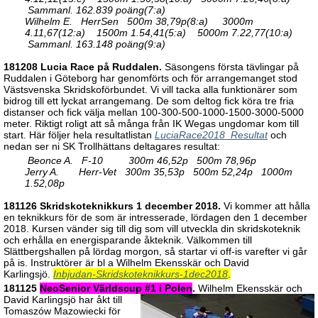
Sammanl. 162.839 poäng(7:a)
Wilhelm E. HerrSen 500m 38,79p(8:a) 3000m
4.11,67(12:a) 1500m 1.54,41(5:a) 5000m 7.22,77(10:a)
Sammanl. 163.148 poäng(9:a)
181208 Lucia Race på Ruddalen.
Säsongens första tävlingar på
Ruddalen i Göteborg har genomförts och för arrangemanget stod
Västsvenska Skridskoförbundet. Vi vill tacka alla funktionärer som
bidrog till ett lyckat arrangemang. De som deltog fick köra tre fria
distanser och fick välja mellan 100-300-500-1000-1500-3000-5000
meter. Riktigt roligt att så många från IK Wegas ungdomar kom till
start. Här följer hela resultatlistan
LuciaRace2018_Resultat
och
nedan ser ni SK Trollhättans deltagares resultat:
Beonce A. F-10 300m 46,52p 500m 78,96p
Jerry A. Herr-Vet 300m 35,53p 500m 52,24p 1000m
1.52,08p
181126 Skridskoteknikkurs 1 december 2018.
Vi kommer att hålla
en teknikkurs för de som är intresserade, lördagen den 1 december
2018. Kursen vänder sig till dig som vill utveckla din skridskoteknik
och erhålla en energisparande åkteknik. Välkommen till
Slättbergshallen på lördag morgon, så startar vi off-is varefter vi går
på is. Instruktörer är bl a Wilhelm Ekensskär och David
Karlingsjö.
Inbjudan-Skridskoteknikkurs-1dec2018
.
181125
NeoSenior Världscup #1 i
Polen
.
Wilhelm Ekensskär och
David Karlingsjö har åkt till
Tomaszów Mazowiecki för