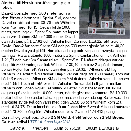
återbud till HerrJunior-tävlingen p g a
feber.
Dag-1
började med 500 meter som är
den första distansen i Sprint-SM, där var
David snabbast med 38,76 och Wilhelm
kom 4:a med 40,45.
Sedan följde 1000
meter, som ingick i Sprint-SM samt att loppet
även var Distans-SM för 1000 meter. David
vann distans på 1.17,91 och Wilhelm kom 2:a med 1.18,12.
SM-Guld till
David.
Dag-2
fortsatte Sprint-SM och på 500 meter gjorde Wilhelm 40,20
medan David olyckligt föll. Han skadade sig och tvingades avbryta helgens
tävlingar. På avslutande 1000 meter på Sprint-kombinationen fick Wilhelm
1.21,73 och blev 3:a Sammanlagt i Sprint-SM. På eftermiddagen var det
dags för 5000 meter, där fick Wilhelm 7.30,40 och blev 2:a på distansen,
Johan Röjler från SK Winner vann den på 7.29,31. I Allround-SM låg
Wilhelm 2:a efter två distanser.
Dag-3
var det dags för 1500 meter, som var
både 3:e distans i Allround-SM och en SM-distans. Wilhelm vann distansen
med 1.59,81 och ett
SM-Guld till Wilhelm
. Nu var det helt jämnt mellan
Wilhelm och Johan Röjler i Allround-SM efter 3 distanser och allt skulle
avgöras på avslutande 10.000 meter, där de gick mot varandra. På 10.000
meter höll de ihop under halva loppet med sedan visade sig Röjler vara den
starkaste av de två och vann med tiden 15.58,38 och Wilhelm kom 2:a
med 16.24,75. Detta innebär också att Johan blev Svensk Allround-mästare
med 173.206 poäng före Wilhelm som blev 2:a med 174.413 poäng.
Denna helg erhöll våra åkare
2
SM-Guld, 4 SM-Silver och 1 SM-Brons
.
Se även artikel i
TTELA_Sport14jan2018
.
David K. HerrSe
n 500m 38,76(1:a) 1000m 1.17,91(1:a)