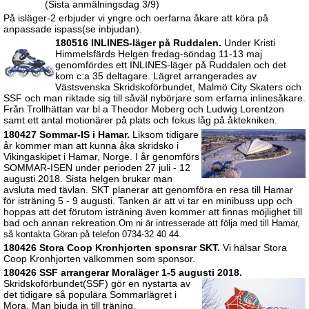
(Sista anmälningsdag 3/9)
På isläger-2 erbjuder vi yngre och oerfarna åkare att köra på
anpassade ispass(se inbjudan).
180516 INLINES-läger på Ruddalen.
Under Kristi
Himmelsfärds Helgen fredag-söndag 11-13 maj
genomfördes ett INLINES-läger på Ruddalen och det
kom c:a 35 deltagare. Lägret arrangerades av
Västsvenska Skridskoförbundet, Malmö City Skaters och
SSF och man riktade sig till såväl nybörjare som erfarna inlinesåkare.
Från Trollhättan var bl a Theodor Moberg och Ludwig Lorentzon
samt ett antal motionärer på plats och fokus låg på åktekniken.
180427 Sommar-IS i Hamar.
Liksom tidigare
år kommer man att kunna åka skridsko i
Vikingaskipet i Hamar, Norge. I år genomförs
SOMMAR-ISEN under perioden 27 juli - 12
augusti 2018. Sista helgen brukar man
avsluta med tävlan. SKT planerar att genomföra en resa till Hamar
för isträning 5 - 9 augusti. Tanken är att vi tar en minibuss upp och
hoppas att det förutom isträning även kommer att finnas möjlighet till
bad och annan rekreation.
Om ni är intresserade att följa med till Hamar,
så kontakta Göran på telefon 0734-32 40 44.
180426 Stora Coop Kronhjorten sponsrar SKT.
Vi hälsar Stora
Coop Kronhjorten välkommen som sponsor.
180426 SSF arrangerar Moraläger 1-5 augusti 2018.
Skridskoförbundet(SSF) gör en nystarta av
det tidigare så populära Sommarlägret i
Mora. Man bjuda in till träning,