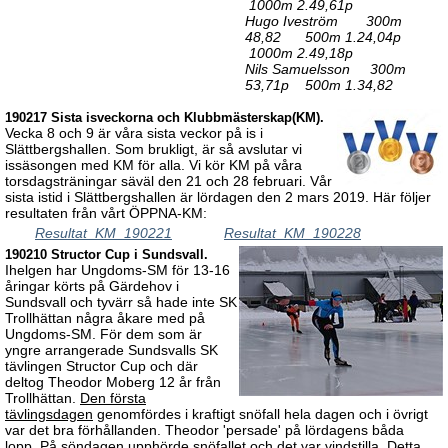
1000m 2.49,61p
Hugo Iveström 300m
48,82 500m 1.24,04p
1000m 2.49,18p
Nils Samuelsson 300m
53,71p 500m 1.34,82
190217 Sista isveckorna och Klubbmästerskap(KM).
Vecka 8 och 9 är våra sista veckor på is i
Slättbergshallen. Som brukligt, är så avslutar vi
issäsongen med KM för alla. Vi kör KM på våra
torsdagsträningar säväl den 21 och 28 februari. Vår
sista istid i Slättbergshallen är lördagen den 2 mars 2019. Här följer
resultaten från vårt ÖPPNA-KM:
Resultat_KM_190221
Resultat_KM_190228
190210 Structor Cup i Sundsvall.
Ihelgen har Ungdoms-SM för 13-16
åringar körts på Gärdehov i
Sundsvall och tyvärr så hade inte SK
Trollhättan några åkare med på
Ungdoms-SM. För dem som är
yngre arrangerade Sundsvalls SK
tävlingen Structor Cup och där
deltog Theodor Moberg 12 år från
Trollhättan.
Den första
tävlingsdagen
genomfördes i kraftigt snöfall hela dagen och i övrigt
var det bra förhållanden. Theodor 'persade' på lördagens båda
lopp.
På söndagen
upphörde snöfallet och det var vindstilla. Detta