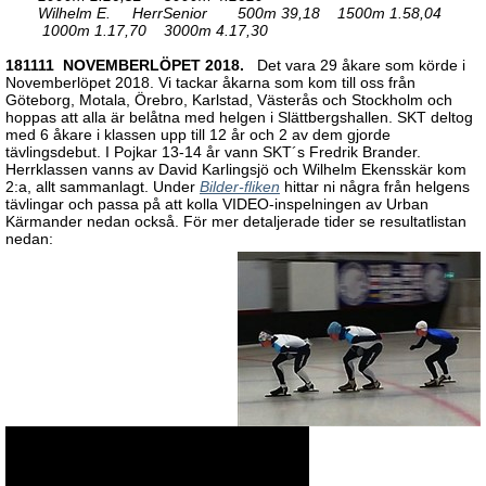
Wilhelm E. HerrSenior 500m 39,18 1500m 1.58,04
1000m 1.17,70 3000m 4.17,30
181111
NOVEMBERLÖPET 2018.
Det vara 29 åkare som körde i
Novemberlöpet 2018. Vi tackar åkarna som kom till oss från
Göteborg, Motala, Örebro, Karlstad, Västerås och Stockholm och
hoppas att alla är belåtna med helgen i Slättbergshallen. SKT deltog
med 6 åkare i klassen upp till 12 år och 2 av dem gjorde
tävlingsdebut. I Pojkar 13-14 år vann SKT´s Fredrik Brander.
Herrklassen vanns av David Karlingsjö och Wilhelm Ekensskär kom
2:a, allt sammanlagt. Under
Bilder-fliken
hittar ni några från helgens
tävlingar och passa på att kolla VIDEO-inspelningen av Urban
Kärmander nedan också. För mer detaljerade tider se resultatlistan
nedan: