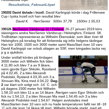
Resultatlista_FebruariLöpet
David Karlingsjö körde i dag Frillensee
190202 David tävlade i Inzell.
Cup i tyska Inzell och han resultat blev:
David K. HerrSenior 500m 37,78 1500m 1.55,53
26-27 januari 2019 körs
190126
NeoSenior Världscup #2 i Finland.
säsongens andra NeoSenior Världscup i Helsingfors, Finland. SK
Trollhättan representeras av Wilhelm Ekensskär, som åker över till
Helsingfors på torsdag för att förbereda sig inför helgens tävlingar.
Han kör 1000, 1500 och 3000 meter samt MassStart över 10 varv.
David Karlingsjö var också uttagen av SSF, men tvingades tacka nej
p g a sjukdom.
Under snöfall kördes på lördagen
3000 meter och Wilhelm fick tiden
4.11,80 och blev 7:a av 9 åkare,
vann gjorde Egor Shkolin, Ryssland
på 4.02,45, 2:a blev Alexandr
Podolskii, Rysland 4.03,35 och 3:a
Xinxuan Ma, Kina med 4.04,22.
Dag-
2
var klart och soligt och -14 ´C och
på dagens 1500 meter fick Wilhelm
1.58,10 och blev 11:a av 14 åkare. Återigen vann Egor Shkolin och
fick nu 1.54,13, 2:a blev Xinxuan Ma med 1.54,45 och 3:a blev
Alexandr Podolskii med 1.54,67. Helgen avslutades med
MassStarten över 10 varv och nu hade temperaturen fallit ner till -18
´C och där kom 14 åkare till start. Wilhelm började starkt, med att