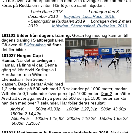
Nu har även Göteborg kommit in med vilka tävlingar som kommer att
köras på Ruddalen i vinter. Här följer de samt inbjudan:
- Lucia Race 2018 Lördagen den 8
december 2018
Inbjudan_LuciaRace_2018.
- Säsongsfinal Ruddalen 2019 Lördagen den 2 mars
2019
Inbjudan_Säsongsfinal_Ruddalen_2019.
181101 Bilder från dagens träning.
Göran tog med sig kamran till
dagens träning i Slättbergshallen.
Gå även till
Bilder-fliken
så finns
det fler bilder.
181027 Norges Cup i
Hamar.
När det är tävlingar i
Hamar, så finns vi där. Denna
gång så kör Arvid Karlingsjö i
HerrJunior- och Wilhelm
Ekensskär i HerrSenior-
klassen.
Dag-1
persar Arvid med
1,2 sekunder på 500 och med 2,3 sekunder på 1000 meter, medan
Wilhelm är 0,1 sekunder över perset på 1000 meter.
Dag-2
fortsätter
Arvid att övertyga med nya pers på 500 och på 1500 meter sänkte
han den med över 7 sekunder. Här följer deras resultat:
Arvid K. 500m 43,33p 1000m 1.27,31p 500m 43,00p
1500m 2.14,42p
Wilhelm E. 1000m 1.15,93 3000m 4.10,28 1500m 1.55,22
5000m 7.20,67
181018 Medlemsavgift, licens och skridskohyra 2019.
Nu är det