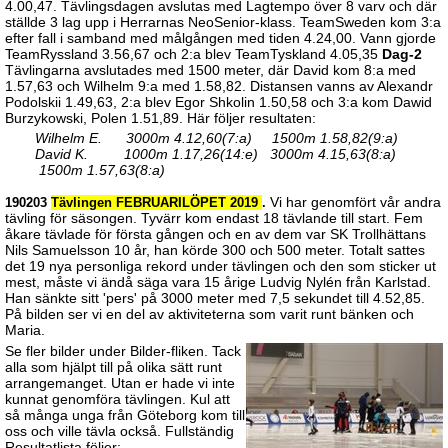
4.00,47. Tävlingsdagen avslutas med Lagtempo över 8 varv och där
ställde 3 lag upp i Herrarnas NeoSenior-klass. TeamSweden kom 3:a
efter fall i samband med målgången med tiden 4.24,00. Vann gjorde
TeamRyssland 3.56,67 och 2:a blev TeamTyskland 4.05,35
Dag-2
Tävlingarna avslutades med 1500 meter, där David kom 8:a med
1.57,63 och Wilhelm 9:a med 1.58,82. Distansen vanns av Alexandr
Podolskii 1.49,63, 2:a blev Egor Shkolin 1.50,58 och 3:a kom Dawid
Burzykowski, Polen 1.51,89. Här följer resultaten:
Wilhelm E. 3000m 4.12,60(7:a) 1500m 1.58,82(9:a)
David K. 1000m 1.17,26(14:e) 3000m 4.15,63(8:a)
1500m 1.57,63(8:a)
Vi har genomfört vår andra
190203
Tävlingen FEBRUARILÖPET 2019
.
tävling för säsongen. Tyvärr kom endast 18 tävlande till start. Fem
åkare tävlade för första gången och en av dem var SK Trollhättans
Nils Samuelsson 10 år, han körde 300 och 500 meter. Totalt sattes
det 19 nya personliga rekord under tävlingen och den som sticker ut
mest, måste vi ändå säga vara 15 årige Ludvig Nylén från Karlstad.
Han sänkte sitt 'pers' på 3000 meter med 7,5 sekundet till 4.52,85.
På bilden ser vi en del av aktiviteterna som varit runt bänken och
Maria.
Se fler bilder under Bilder-fliken. Tack
alla som hjälpt till på olika sätt runt
arrangemanget. Utan er hade vi inte
kunnat genomföra tävlingen. Kul att
så många unga från Göteborg kom till
oss och ville tävla också. Fullständig
Resultatlista följer: