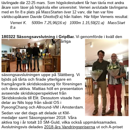
tävlingade där 22-25 mars. Som högskolestudent får han tävla mot andra
åkare som läser på högskola eller universitet. Verneri avslutade tävlingarna
med en fin 8:e plats på MassStarten över 12 varv, där han var före
världscupåkaren Davide Ghiotto(9:a) från Italien. Här följer Verneris resultat:
Verneri K. 5000m 7.25,96(16:e) 1000m 1.15,59(21:a) MassStart
8:a
180322 Säsongsavslutning i GripBar.
Vi genomförde i kväll den
årliga
säsongsavslutningen uppe på Slättberg. Vi
bjöds på tårta och firade ytterligare en
framgångsrik skridskosäsong för föreningen
och dess aktiva. Mattias höll en presentation
avseende skridskoperspektivet från
Skridskoskola till Elit. Dessutom visade han
delar av Nils lopp från såväl OS i
PyeongChang och Allround-VM i Amsterdam.
Sedan var det dags att delade ut KM-
medaljer samt Säsongspriser 2018. Våra
aktiva tog i år totalt 10 SM-Guld, vilka också uppmärksamades.
Avslutningsvis delades
2018-års Vandringspriserna
ut och A-priset