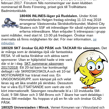
februari 2017. Förutom Nils nomineringar var även klubben
nominerad till Årets Förening, priset gick till Trollhättans
Badmintonklubb.
180406 INLINES-läger på Ruddalen.
Under Kristi
Himmelsfärds Helgen fredag-söndag 11-13 maj 2018
arrangerar Västsvenska Skridskoförbundet, Malmö City
Skaters och SSF ett inlinesläger för såväl nybörjare som
erfarna inlinesåkare. Man erbjuder 5 inlinespass i grupp
samt måltider, med start kl. 13.00 på fredagen. Önskar man
övernatta så finns möjligheten för det. För mer information,
se
inbjudan
.
180328 SKT önskar GLAD PÅSK och TACKAR för säsongen.
Det
är många som är delaktiga i/på vår fantastiska
RESA. Vi vill tacka föräldrar och aktiva samt
sponsorer. Utan er hjälp/stöd hade vi inte varit,
där vi är i dag.
SKT summerar säsongen
2017/2018
: Ett 20-tal barn har kontinuerligt
deltagit i vår SKRIDSKOSKOLA och ett 10-tal
MOTIONÄRER har tränat med oss. En
UNGDOMSGRUPP, som kämpat på och velat
läras sig att åka snabbt på skridsko. Dessutom
har vi våra ELITSATSANDE som varit ute och
kört internationellt. Säsongen resulterade bl a i 10 inviduella SM-
Guld, 9 SM-Silver och 3 SM-Brons och 7 åkare har varit delaktiga i
dessa SM-medaljer. Nu hoppas vi på en fin vår och önskar GLAD
PÅSK.
180325 Universiaden i Minsk.
Verneri Kinnunen var i Vitryssland och