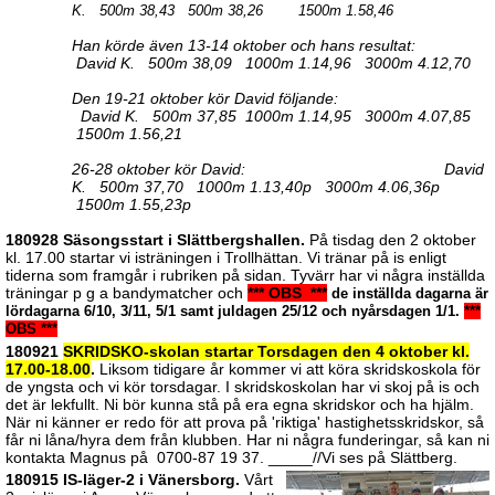
K. 500m 38,43 500m 38,26 1500m 1.58,46
Han körde även 13-14 oktober och hans resultat:
David K. 500m 38,09 1000m 1.14,96 3000m 4.12,70
Den 19-21 oktober kör David följande:
David K. 500m 37,85 1000m 1.14,95 3000m 4.07,85
1500m 1.56,21
26-28 oktober kör David: David
K. 500m 37,70 1000m 1.13,40p 3000m 4.06,36p
1500m 1.55,23p
180928 Säsongsstart i Slättbergshallen.
På tisdag den 2 oktober
kl. 17.00 startar vi isträningen i Trollhättan. Vi tränar på is enligt
tiderna som framgår i rubriken på sidan. Tyvärr har vi några
inställda
träningar p g a bandymatcher och
*** OBS ***
de inställda dagarna är
lördagarna 6/10, 3/11, 5/1 samt juldagen 25/12 och nyårsdagen 1/1.
***
OBS ***
180921
SKRIDSKO-skolan startar Torsdagen den 4 oktober kl.
17.00-18.00
.
Liksom tidigare år kommer vi att köra skridskoskola för
de yngsta och vi kör torsdagar. I skridskoskolan har vi skoj på is och
det är lekfullt. Ni bör kunna stå på era egna skridskor och ha hjälm.
När ni känner er redo för att prova på 'riktiga' hastighetsskridskor, så
får ni låna/hyra dem från klubben. Har ni några funderingar, så kan ni
kontakta Magnus på 0700-87 19 37. _____//Vi ses på Slättberg.
180915 IS-läger-2 i Vänersborg.
Vårt