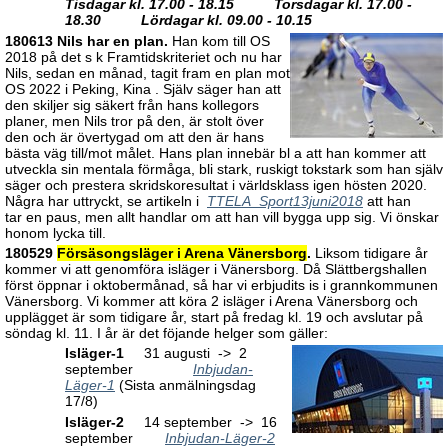
Tisdagar kl. 17.00 - 18.15 Torsdagar kl. 17.00 -
18.30 Lördagar kl. 09.00 - 10.15
180613 Nils har en plan.
Han kom till OS
2018 på det s k Framtidskriteriet och nu har
Nils, sedan en månad, tagit fram en plan mot
OS 2022 i Peking, Kina . Själv säger han att
den skiljer sig säkert från hans kollegors
planer, men Nils tror på den, är stolt över
den och är övertygad om att den är hans
bästa väg till/mot målet. Hans plan innebär bl a att han kommer att
utveckla sin mentala förmåga, bli stark, ruskigt tokstark som han själv
säger och prestera skridskoresultat i världsklass igen hösten 2020.
Några har uttryckt, se artikeln i
TTELA_Sport13juni2018
att han
tar en paus, men allt handlar om att han vill bygga upp sig. Vi önskar
honom lycka till.
180529
Försäsongsläger i Arena Vänersborg
.
Liksom tidigare år
kommer vi att genomföra isläger i Vänersborg. Då Slättbergshallen
först öppnar i oktobermånad, så har vi erbjudits is i grannkommunen
Vänersborg. Vi kommer att köra 2 isläger i Arena Vänersborg och
upplägget är som tidigare år, start på fredag kl. 19 och avslutar på
söndag kl. 11. I år är det föjande helger som gäller:
Isläger-1
31 augusti -> 2
september
Inbjudan-
Läger-1
(Sista anmälningsdag
17/8)
Isläger-2
14 september -> 16
september
Inbjudan-Läger-2