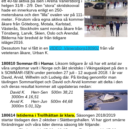
ett 40-tal aktiva på isen i Arena Vänersborg i
helgen 31/8 - 2/9. Den "stora" skridskooval
hade en innerkurva enligt en 250-
metersbana och den "lilla" ovalen var på 111-
meter.. Förutom våra egna aktiva så kommer
åkare från Göteborg, Motala, Karlstad,
Västerås, Stockholm samt norska åkare från
Tönsberg, Larvik, Skien, Oslo och Arendal.
Bilderna här bredvid är från tidigare
isläger2016.
Dessutom har vi fått in en
VIDEO_Vänersborg180902
från vår
veteteran åkare, Urban K.
180810 Sommar-IS i Hamar.
Liksom tidigare år så har ett antal av
våra ungdomar varit i Norge och åkt skridsko i Vikingaskipet på den s
k SOMMAR-ISEN under perioden 27 juli - 12 augusti 2018. I år var
David, Arvid, Wilhelm och Ludwig där. På lördag genomför man
tävlingen Sommarlöpet och David och Arvid kommer att delta i den
och deras resultat kommer att uppdateras nedan:
David K. Herr-Sen 500m 38,21
3000m 4.16,51
Arvid K. Herr-Jun 500m 44,68
3000m 5.01,32p
180614
Istiderna i Trollhättan är klara.
Säsongen 2018/2019
startar tisdagen den 2 oktober i Slättbergshallen. Vi har gjort smärre
förändringar och våra tider denna säsong blir följande: