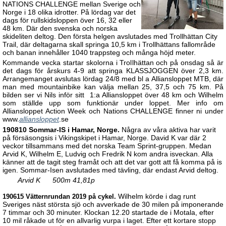
NATIONS CHALLENGE mellan Sverige och
Norge i 18 olika idrotter. På lördag var det
dags för rullskidsloppen över 16, 32 eller
48 km. Där den svenska och norska
skideliten deltog. Den första helgen avslutades med Trollhättan City
Trail, där deltagarna skall springa 10,5 km i Trollhättans fallområde
och banan innehåller 1040 trappsteg och många höjd meter.
Kommande vecka startar skolorna i Trollhättan och på onsdag så är
det dags för årskurs 4-9 att springa KLASSJOGGEN över 2,3 km.
Arrangemanget avslutas lördag 24/8 med bl a Alliansloppet MTB, där
man med mountainbike kan välja mellan 25, 37,5 och 75 km. På
bilden ser vi Nils inför sitt 1:a Alliansloppet över 48 km och Wilhelm
som ställde upp som funktionär under loppet. Mer info om
Alliansloppet Action Week och Nations CHALLENGE finner ni under
www.
alliansloppet
.se
190810 Sommar-IS i Hamar, Norge.
Några av våra aktiva har varit
på försäsongsis i Vikingskipet i Hamar, Norge. David K var där 2
veckor tillsammans med det norska Team Sprint-gruppen. Medan
Arvid K, Wilhelm E, Ludvig och Fredrik N kom andra isveckan. Alla
känner att de tagit steg framåt och att det var gott att få komma på is
igen. Sommar-Isen avslutades med tävling, där endast Arvid deltog.
Arvid K 500m 41,81p
Wilhelm körde i dag runt
190615 Vätternrundan 2019 på cykel.
Sveriges näst största sjö och avverkade de 30 milen på imponerande
7 timmar och 30 minuter. Klockan 12.20 startade de i Motala, efter
10 mil råkade ut för en allvarlig vurpa i laget. Efter ett kortare stopp