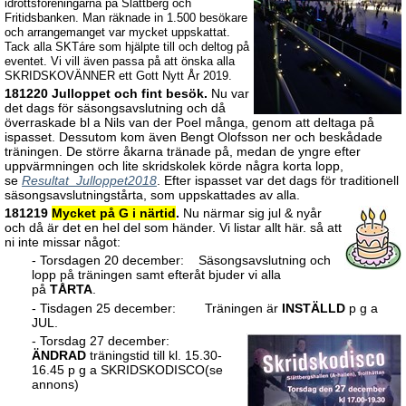
idrottsföreningarna på Slättberg och
Fritidsbanken. Man räknade in 1.500 besökare
och arrangemanget var mycket uppskattat.
Tack alla SKTáre som hjälpte till och deltog på
eventet. Vi vill även passa på att önska alla
SKRIDSKOVÄNNER ett Gott Nytt År 2019.
181220 Julloppet och fint besök.
Nu var
det dags för säsongsavslutning och då
överraskade bl a Nils van der Poel många, genom att deltaga på
ispasset. Dessutom kom även Bengt Olofsson ner och beskådade
träningen. De större åkarna tränade på, medan de yngre efter
uppvärmningen och lite skridskolek körde några korta lopp,
se
Resultat_Julloppet2018
. Efter ispasset var det dags för traditionell
säsongsavslutningstårta, som uppskattades av alla.
181219
Mycket på G i närtid
.
Nu närmar sig jul & nyår
och då är det en hel del som händer. Vi listar allt här. så att
ni inte missar något:
- Torsdagen 20 december: Säsongsavslutning och
lopp på träningen samt efteråt bjuder vi alla
på
TÅRTA
.
- Tisdagen 25 december: Träningen är
INSTÄLLD
p g a
JUL.
- Torsdag 27 december:
ÄNDRAD
träningstid till kl. 15.30-
16.45 p g a SKRIDSKODISCO(se
annons)