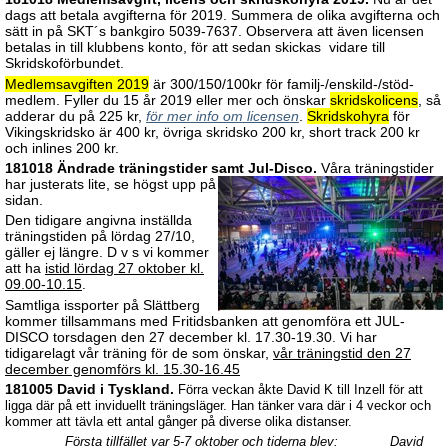
dags att betala avgifterna för 2019. Summera de olika avgifterna och
sätt in på SKT´s bankgiro 5039-7637. Observera att även licensen
betalas in till klubbens konto, för att sedan skickas vidare till
Skridskoförbundet.
Medlemsavgiften 2019
är 300/150/100kr för familj-/enskild-/stöd-
medlem. Fyller du 15 år 2019 eller mer och önskar
skridskolicens
, så
adderar du på 225 kr,
för mer info om licensen
.
Skridskohyra
för
Vikingskridsko är 400 kr, övriga skridsko 200 kr, short track 200 kr
och inlines 200 kr.
181018 Ändrade träningstider samt Jul-Disco.
Våra träningstider
har justerats lite, se högst upp på
sidan.
Den tidigare angivna inställda
träningstiden på lördag 27/10,
gäller ej längre. D v s vi kommer
att ha
istid lördag 27 oktober kl.
09.00-10.15
.
Samtliga issporter på Slättberg
kommer tillsammans med Fritidsbanken att genomföra ett JUL-
DISCO torsdagen den 27 december kl. 17.30-19.30. Vi har
tidigarelagt vår träning för de som önskar,
vår träningstid den 27
december genomförs kl. 15.30-16.45
181005 David i Tyskland.
Förra veckan åkte David K till Inzell för att
ligga där på ett inviduellt träningsläger. Han tänker vara där i 4 veckor och
kommer att tävla ett antal gånger på diverse olika distanser.
Första tillfället var 5-7 oktober och tiderna blev:
David