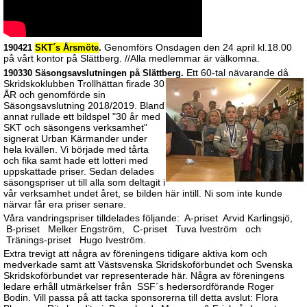
Genomförs Onsdagen den 24 april kl.18.00
190421
SKT´s Årsmöte
.
på vårt kontor på Slättberg. //Alla medlemmar är välkomna.
Ett 60-tal nävarande då
190330 Säsongsavslutningen på Slättberg.
Skridskoklubben Trollhättan firade 30
ÅR och genomförde sin
Säsongsavslutning 2018/2019. Bland
annat rullade ett bildspel "30 år med
SKT och säsongens verksamhet"
signerat Urban Kärmander under
hela kvällen. Vi började med tårta
och fika samt hade ett lotteri med
uppskattade priser. Sedan delades
säsongspriser ut till alla som deltagit i
vår verksamhet undet året, se bilden här intill. Ni som inte kunde
närvar får era priser senare.
Våra vandringspriser tilldelades följande: A-priset Arvid Karlingsjö,
B-priset Melker Engström, C-priset Tuva Iveström och
Tränings-priset Hugo Iveström.
Extra trevigt att några av föreningens tidigare aktiva kom och
medverkade samt att Västsvenska Skridskoförbundet och Svenska
Skridskoförbundet var representerade här. Några av föreningens
ledare erhåll utmärkelser från SSF´s hedersordförande Roger
Bodin. Vill passa på att tacka sponsorerna till detta avslut: Flora