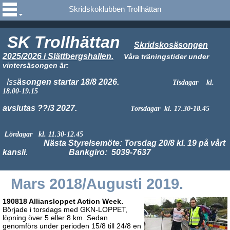
Skridskoklubben Trollhättan
SK Trollhättan
Skridskosäsongen
2025/2026 i Slättbergshallen.
Våra träningstider under
vintersäsongen är:
Iss
äsongen startar 18/8 2026.
Tisdagar kl.
18.00-19.15
avslutas ??/3 2027.
Torsdagar kl. 17.30-18.45
L
ördagar kl. 11.30-12.45
Nästa Styrelsemöte:
Torsdag 20/8 kl. 19 på vårt
kansli.
Bankgiro: 5039-7637
Mars 2018/Augusti 2019.
190818 Alliansloppet Action Week.
Började i torsdags med GKN-LOPPET,
löpning över 5 eller 8 km. Sedan
genomförs under perioden 15/8 till 24/8 en