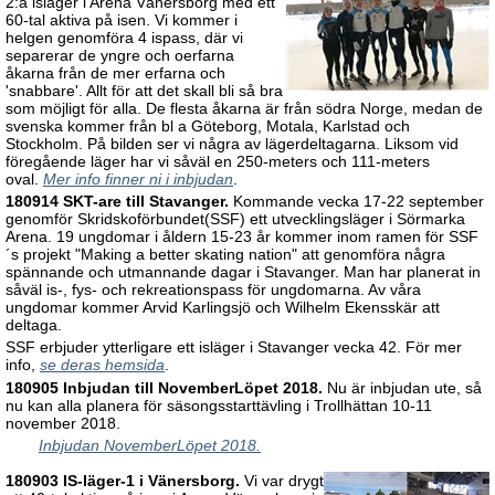
2:a isläger i Arena Vänersborg med ett
60-tal aktiva på isen. Vi kommer i
helgen genomföra 4 ispass, där vi
separerar de yngre och oerfarna
åkarna från de mer erfarna och
'snabbare'. Allt för att det skall bli så bra
som möjligt för alla. De flesta åkarna är från södra Norge, medan de
svenska kommer från bl a Göteborg, Motala, Karlstad och
Stockholm. På bilden ser vi några av lägerdeltagarna. Liksom vid
föregående läger har vi såväl en 250-meters och 111-meters
oval.
Mer info finner ni i inbjudan
.
180914 SKT-are till Stavanger.
Kommande vecka 17-22 september
genomför Skridskoförbundet(SSF) ett utvecklingsläger i Sörmarka
Arena. 19 ungdomar i åldern 15-23 år kommer inom ramen för SSF
´s projekt "Making a better skating nation" att genomföra några
spännande och utmannande dagar i Stavanger. Man har planerat in
såväl is-, fys- och rekreationspass för ungdomarna. Av våra
ungdomar kommer Arvid Karlingsjö och Wilhelm Ekensskär att
deltaga.
SSF erbjuder ytterligare ett isläger i Stavanger vecka 42. För mer
info,
se deras hemsida
.
180905 Inbjudan till NovemberLöpet 2018.
Nu är inbjudan ute, så
nu kan alla planera för säsongsstarttävling i Trollhättan 10-11
november 2018.
Inbjudan NovemberLöpet 2018.
180903 IS-läger-1 i Vänersborg.
Vi var drygt