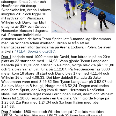
säsongen första Junior och
NeoSenior Världscup.
Skridskohallen, Arena Lodowa
invigdes 2017 och ligger 10
mil sydväst om Warszawa.
Wilhelm och David har blivit
uttagna av SSF och tävlade i
Neosenior-klassen i dagarna
två. Förutom individuella
distanser körde de även Team Sprint i ett 3-manna lag tillsammans
med SK Winners Adam Axelsson. Bilden är från ett av
träningspassen inför tävlingarna på Arena Lodowa i Polen. Se även
artikel i
TTELA_Sport27nov2018
.
Dag-1
började med 1000 meter för David, han körde in på en 20:e
plats av 22 startande med 1.14,98. Vann gjorde Tyson Langelaar,
Kanada på 1.11,20 och Kristian S Reinton, Norge blev 2:a på 1.11,80
och 3:a blev Yanan Jin, Kina på 1.12,07. På NeoSeniorernas 3000
meter kom 18 åkare till start och David blev 17:e med 4.11,44 och
Wilhelm 16:e med 4.08,33. Det blev dubbelt Kanada då Jake
Wiedemann vann med 3.49,82 före Tyson Langelaar på 3.52,07 och
3:a blev Magnus B Haugli, Norge med 3.52,24. Dagen avslutades
med Team Sprint, där 6 lag kom till start i Herrarnas NeoSenior-
klass. Det svenska laget körde i ordningen David, Adam och Wilhelm.
Deras tid 1.28,60 resulterade i en 6:e plats. Vann gjorde Norge på
1.23,68, 2:a Kina med 1.24,34 och 3:a kom Italien med tiden
1.24,68.
Dag-2
kördes 1500 meter och Wilhelm kom på 17:e plats med tiden
1.55,03, David blev 19:e med 1.56,71 och 22 åkare kom till start på