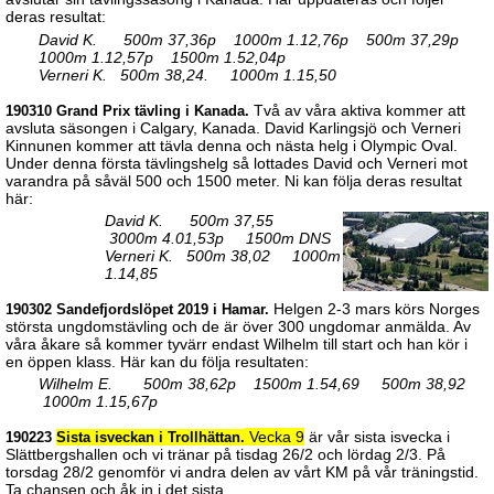
deras resultat:
David K. 500m 37,36p 1000m 1.12,76p 500m 37,29p
1000m 1.12,57p 1500m 1.52,04p
Verneri K. 500m 38,24. 1000m 1.15,50
Två av våra aktiva kommer att
190310 Grand Prix tävling i Kanada.
avsluta säsongen i Calgary, Kanada. David Karlingsjö och Verneri
Kinnunen kommer att tävla denna och nästa helg i Olympic Oval.
Under denna första tävlingshelg så lottades David och Verneri mot
varandra på såväl 500 och 1500 meter. Ni kan följa deras resultat
här:
David K. 500m 37,55
3000m 4.01,53p 1500m DNS
Verneri K. 500m 38,02 1000m
1.14,85
Helgen 2-3 mars körs Norges
190302 Sandefjordslöpet 2019 i Hamar.
största ungdomstävling och de är över 300 ungdomar anmälda. Av
våra åkare så kommer tyvärr endast Wilhelm till start och han kör i
en öppen klass. Här kan du följa resultaten:
Wilhelm E. 500m 38,62p 1500m 1.54,69 500m 38,92
1000m 1.15,67p
Vecka 9
är vår sista isvecka i
190223
Sista isveckan i Trollhättan.
Slättbergshallen och vi tränar på tisdag 26/2 och lördag 2/3. På
torsdag 28/2 genomför vi andra delen av vårt KM på vår träningstid.
Ta chansen och åk in i det sista.