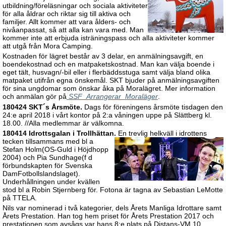
utbildning/föreläsningar och sociala aktiviteter
för alla åldrar och riktar sig till aktiva och
familjer. Allt kommer att vara ålders- och
nivåanpassat, så att alla kan vara med. Man
kommer inte att erbjuda isträningspass och alla aktiviteter kommer
att utgå från Mora Camping.
Kostnaden för lägret består av 3 delar, en anmälningsavgift, en
boendekostnad och en matpaketskostnad. Man kan välja boende i
eget tält, husvagn/-bil eller i flerbäddsstuga samt välja bland olika
matpaket utifrån egna önskemål. SKT bjuder på anmälningsavgiften
för sina ungdomar som önskar åka på Moralägret. Mer information
och anmälan gör på
SSF_Arrangerar_Moraläger
.
180424 SKT´s Årsmöte.
Dags för föreningens årsmöte tisdagen den
24:e april 2018 i vårt kontor på 2:a våningen uppe på Slättberg kl.
18.00. //Alla medlemmar är välkomna.
180414 Idrottsgalan i Trollhättan.
En trevlig helkväll i idrottens
tecken tillsammans med bl a
Stefan Holm(OS-Guld i Höjdhopp
2004) och Pia Sundhage(f d
förbundskapten för Svenska
DamFotbollslandslaget).
Underhållningen under kvällen
stod bl a Robin Stjernberg för. Fotona är tagna av Sebastian LeMotte
på TTELA.
Nils var nominerad i två kategorier, dels Årets Manliga Idrottare samt
Årets Prestation. Han tog hem priset för Årets Prestation 2017 och
prestationen som avsågs var hans 8:e plats på Distans-VM 10