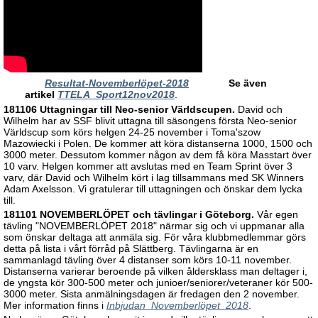
Resultat-Novemberlöpet-2018
Se även
artikel
TTELA_Sport12nov2018
.
181106 Uttagningar till Neo-senior Världscupen.
David och
Wilhelm har av SSF blivit uttagna till säsongens första Neo-senior
Världscup som körs helgen 24-25 november i Toma'szow
Mazowiecki i Polen. De kommer att köra distanserna 1000, 1500 och
3000 meter. Dessutom kommer någon av dem få köra Masstart över
10 varv. Helgen kommer att avslutas med en Team Sprint över 3
varv, där David och Wilhelm kört i lag tillsammans med SK Winners
Adam Axelsson. Vi gratulerar till uttagningen och önskar dem lycka
till.
181101 NOVEMBERLÖPET och tävlingar i Göteborg.
Vår egen
tävling "NOVEMBERLÖPET 2018" närmar sig och vi uppmanar alla
som önskar deltaga att anmäla sig. För våra klubbmedlemmar görs
detta på lista i vårt förråd på Slättberg. Tävlingarna är en
sammanlagd tävling över 4 distanser som körs 10-11 november.
Distanserna varierar beroende på vilken åldersklass man deltager i,
de yngsta kör 300-500 meter och junioer/seniorer/veteraner kör 500-
3000 meter. Sista anmälningsdagen är fredagen den 2 november.
Mer information finns i
Inbjudan_Novemberlöpet_2018
.