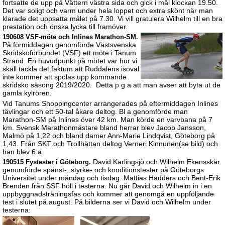
fortsatte de upp på Vättern västra sida och gick i mål klockan 19.50.
Det var soligt och varm under hela loppet och extra skönt när man
klarade det uppsatta målet på 7.30. Vi vill gratulera Wilhelm till en bra
prestation och önska lycka till framöver.
190608 VSF-möte och Inlines Marathon-SM.
På förmiddagen genomförde Västsvenska
Skridskoförbundet (VSF) ett möte i Tanum
Strand. En huvudpunkt på mötet var hur vi
skall tackla det faktum att Ruddalens isoval
inte kommer att spolas upp kommande
skridsko säsong 2019/2020. Detta p g a att man avser att byta ut de
gamla kylrören.
Vid Tanums Shoppingcenter arrangerades på eftermiddagen Inlines
tävlingar och ett 50-tal åkare deltog. Bl a genomförde man
Marathon-SM på Inlines över 42 km. Man körde en varvbana på 7
km. Svensk Marathonmästare bland herrar blev Jacob Jansson,
Malmö på 1,22 och bland damer Ann-Marie Lindqvist, Göteborg på
1,43. Från SKT och Trollhättan deltog Verneri Kinnunen(se bild) och
han blev 6:a.
David Karlingsjö och Wilhelm Ekensskär
190515 Fystester i Göteborg.
genomförde spänst-, styrke- och konditionstester på Göteborgs
Universitet under måndag och tisdag. Mattias Hadders och Bent-Erik
Brenden från SSF höll i testerna. Nu går David och Wilhelm in i en
uppbyggnadsträningsfas och kommer att genomgå en uppföljande
test i slutet på august. På bilderna ser vi David och Wilhelm under
testerna: