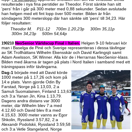
resulterade i nya fina perstider av Theodor. Först sänkte han sitt
'pers' från i går på 300 meter med 0,88 sekunder. Sedan avslutade
han helgen med ett fint lopp över 500 meter. Bilden är från
söndagens 300 meterslopp där han sänkte sitt 'pers' till 34,23. Här
följer resultaten:
Theodor M. P11-12 700m 1.20,23p 300m 35,11p
300m 34,23p 500m 54,64p
Helgen 9-10 februari kör
190210
NeoSenior Världscup Final i Italien.
man i Baselga de Piné och Sverige representeras i dessa tävlingar
av SK Trollhättans Wilhelm Ekensskär och David Karlingsjö samt
Adam Axelsson, SK Winner. Alla kör de i Herrarnas NeoSenior-klass.
Bilden med åkarna är tagen på plats i Nord Italien i samband med ett
träningspass inför tävlingarna.
Dag-1
började med att David körde
1000 meter på 1.17,26 och kom på
14:e plats. Vann gjorde Odin By
Farstad, Norge på 1.13,03, 2:a
Samuli Suomalainen, Finland 1.13,63
och 3:a Yanan Jin, Kina 1.13,79.
Dagens andra distans var 3000
meter, där Wilhelm blev 7:a med
4.12,60 och David blev 8:a med
4.15,63. 3000 meter vanns av Egor
Shkolin, Ryssland 3.57,82, 2:a
Alexandr Podolskii, Ryssland 3.59,58
och 3:a Vetle Stangeland, Norge