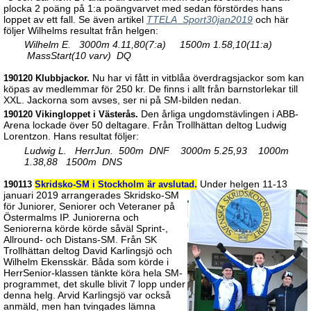
plocka 2 poäng på 1:a poängvarvet med sedan förstördes hans
loppet av ett fall. Se även artikel
TTELA_Sport30jan2019
och här
följer Wilhelms resultat från helgen:
Wilhelm E. 3000m 4.11,80(7:a) 1500m 1.58,10(11:a)
MassStart(10 varv) DQ
Nu har vi fått in vitblåa överdragsjackor som kan
190120 Klubbjackor.
köpas av medlemmar för 250 kr. De finns i allt från barnstorlekar till
XXL. Jackorna som avses, ser ni på SM-bilden nedan.
Den årliga ungdomstävlingen i ABB-
190120 Vikingloppet i Västerås.
Arena lockade över 50 deltagare. Från Trollhättan deltog Ludwig
Lorentzon. Hans resultat följer:
Ludwig L. HerrJun. 500m DNF 3000m 5.25,93 1000m
1.38,88 1500m DNS
Under helgen 11-13
190113
Skridsko-SM i Stockholm är avslutad.
januari 2019 arrangerades Skridsko-SM
för Juniorer, Seniorer och Veteraner på
Östermalms IP. Juniorerna och
Seniorerna körde körde såväl Sprint-,
Allround- och Distans-SM. Från SK
Trollhättan deltog David Karlingsjö och
Wilhelm Ekensskär. Båda som körde i
HerrSenior-klassen tänkte köra hela SM-
programmet, det skulle blivit 7 lopp under
denna helg. Arvid Karlingsjö var också
anmäld, men han tvingades lämna