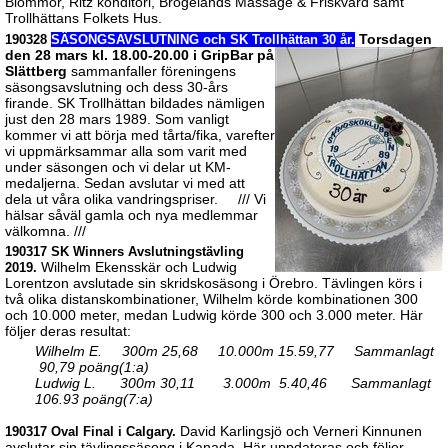
Blommor, Ritz konditori, Brogelands Massage & Friskvård samt
Trollhättans Folkets Hus.
Torsdagen
190328
SÄSONGSAVSLUTNING och SK Trollhättan 30 år.
den 28 mars kl. 18.00-20.00 i GripBar på
Slättberg
sammanfaller föreningens
säsongsavslutning och dess 30-års
firande. SK Trollhättan bildades nämligen
just den 28 mars 1989. Som vanligt
kommer vi att börja med tårta/fika, varefter
vi uppmärksammar alla som varit med
under säsongen och vi delar ut KM-
medaljerna. Sedan avslutar vi med att
dela ut våra olika vandringspriser. /// Vi
hälsar såväl gamla och nya medlemmar
välkomna. ///
190317 SK Winners Avslutningstävling
Wilhelm Ekensskär och Ludwig
2019.
Lorentzon avslutade sin skridskosäsong i Örebro. Tävlingen körs i
två olika distanskombinationer, Wilhelm körde kombinationen 300
och 10.000 meter, medan Ludwig körde 300 och 3.000 meter. Här
följer deras resultat:
Wilhelm E. 300m 25,68 10.000m 15.59,77 Sammanlagt
90,79 poäng(1:a)
Ludwig L. 300m 30,11 3.000m 5.40,46 Sammanlagt
106.93 poäng(7:a)
David Karlingsjö och Verneri Kinnunen
190317 Oval Final i Calgary.
avslutar sin tävlingssäsong i Kanada. Här uppdateras och följer