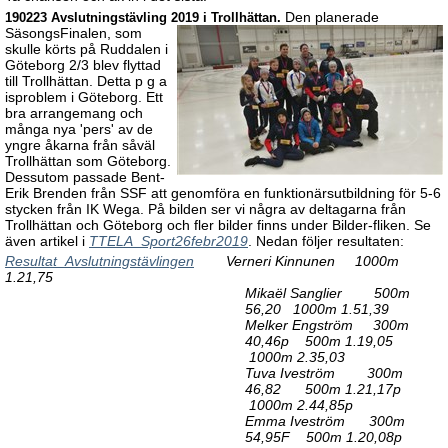
Den planerade
190223
Avslutningstävling 2019 i Trollhättan
.
SäsongsFinalen, som
skulle körts på Ruddalen i
Göteborg 2/3 blev flyttad
till Trollhättan. Detta p g a
isproblem i Göteborg. Ett
bra arrangemang och
många nya 'pers' av de
yngre åkarna från såväl
Trollhättan som Göteborg.
Dessutom passade Bent-
Erik Brenden från SSF att genomföra en funktionärsutbildning för 5-6
stycken från IK Wega. På bilden ser vi några av deltagarna från
Trollhättan och Göteborg och fler bilder finns under Bilder-fliken. Se
även artikel i
TTELA_Sport26febr2019
. Nedan följer resultaten:
Resultat_Avslutningstävlingen
Verneri Kinnunen 1000m
1.21,75
Mikaël Sanglier 500m
56,20 1000m 1.51,39
Melker Engström 300m
40,46p 500m 1.19,05
1000m 2.35,03
Tuva Iveström 300m
46,82 500m 1.21,17p
1000m 2.44,85p
Emma Iveström 300m
54,95F 500m 1.20,08p