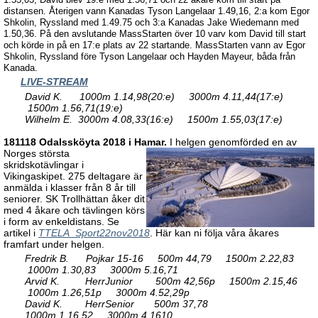
distansen. Återigen vann Kanadas Tyson Langelaar 1.49,16, 2:a kom Egor
Shkolin, Ryssland med 1.49.75 och 3:a Kanadas Jake Wiedemann med
1.50,36. På den avslutande MassStarten över 10 varv kom David till start
och körde in på en 17:e plats av 22 startande. MassStarten vann av Egor
Shkolin, Ryssland före Tyson Langelaar och Hayden Mayeur, båda från
Kanada.
LIVE-STREAM
David K. 1000m 1.14,98(20:e) 3000m 4.11,44(17:e)
1500m 1.56,71(19:e)
Wilhelm E. 3000m 4.08,33(16:e) 1500m 1.55,03(17:e)
181118 Odalssköyta 2018 i Hamar.
I helgen genomförded en av
Norges största
skridskotävlingar i
Vikingaskipet. 275 deltagare är
anmälda i klasser från 8 år till
seniorer. SK Trollhättan åker dit
med 4 åkare och tävlingen körs
i form av enkeldistans. Se
artikel i
TTELA_Sport22nov2018
. Här kan ni följa våra åkares
framfart under helgen.
Fredrik B. Pojkar 15-16 500m 44,79 1500m 2.22,83
1000m 1.30,83 3000m 5.16,71
Arvid K. HerrJunior 500m 42,56p 1500m 2.15,46
1000m 1.26,51p 3000m 4.52,29p
David K. HerrSenior 500m 37,78
1000m 1.16,52 3000m 4.1610