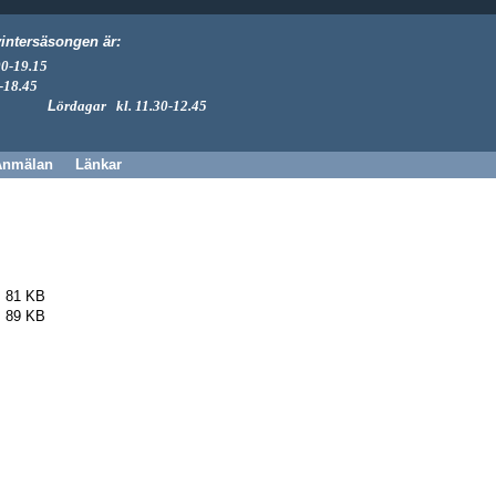
intersäsongen är:
00-19.15
-18.45
L
ördagar kl. 11.30-12.45
Anmälan
Länkar
81 KB
89 KB