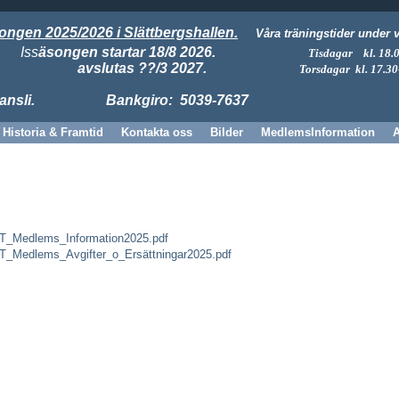
ngen 2025/2026 i Slättbergshallen.
Våra träningstider under v
Iss
äsongen startar 18/8 2026.
Tisdagar kl. 18.
avslutas ??/3 2027.
Torsdagar kl. 17.30
ansli.
Bankgiro: 5039-7637
Historia & Framtid
Kontakta oss
Bilder
MedlemsInformation
.
T_Medlems_Information2025.pdf
T_Medlems_Avgifter_o_Ersättningar2025.pdf